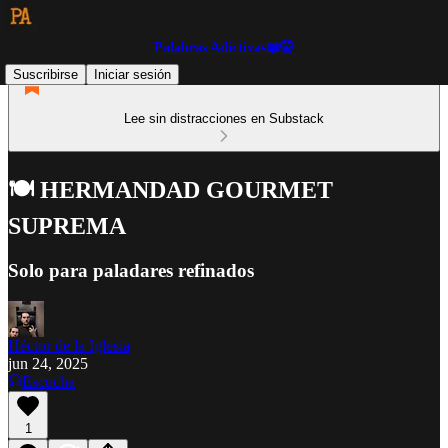
Palabras Adictivas📖🤫
Suscribirse
Iniciar sesión
Lee sin distracciones en Substack
🍽️ HERMANDAD GOURMET
SUPREMA
Solo para paladares refinados
Héctor de la Iglesia
jun 24, 2025
Escucha
1