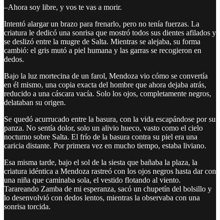
–Ahora soy libre, y vos te vas a morir.
Intentó alargar un brazo para frenarlo, pero no tenía fuerzas. La
criatura le dedicó una sonrisa que mostró todos sus dientes afilados y
se deslizó entre la mugre de Salta. Mientras se alejaba, su forma
cambió: el gris mutó a piel humana y las garras se recogieron en
dedos.
Bajo la luz mortecina de un farol, Mendoza vio cómo se convertía
en él mismo, una copia exacta del hombre que ahora dejaba atrás,
reducido a una cáscara vacía. Solo los ojos, completamente negros,
delataban su origen.
Se quedó acurrucado entre la basura, con la vida escapándose por su
panza. No sentía dolor, solo un alivio hueco, vasto como el cielo
nocturno sobre Salta. El frío de la basura contra su piel era una
caricia distante. Por primera vez en mucho tiempo, estaba liviano.
Esa misma tarde, bajo el sol de la siesta que bañaba la plaza, la
criatura idéntica a Mendoza rastreó con los ojos negros hasta dar con
una niña que caminaba sola, el vestido flotando al viento.
Tarareando Zamba de mi esperanza, sacó un chupetín del bolsillo y
lo desenvolvió con dedos lentos, mientras la observaba con una
sonrisa torcida.