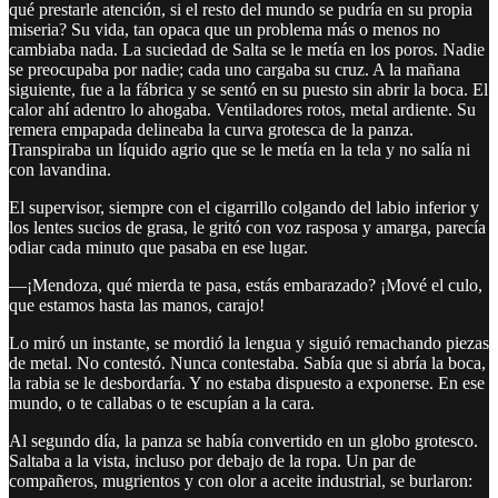
qué prestarle atención, si el resto del mundo se pudría en su propia
miseria? Su vida, tan opaca que un problema más o menos no
cambiaba nada. La suciedad de Salta se le metía en los poros. Nadie
se preocupaba por nadie; cada uno cargaba su cruz. A la mañana
siguiente, fue a la fábrica y se sentó en su puesto sin abrir la boca. El
calor ahí adentro lo ahogaba. Ventiladores rotos, metal ardiente. Su
remera empapada delineaba la curva grotesca de la panza.
Transpiraba un líquido agrio que se le metía en la tela y no salía ni
con lavandina.
El supervisor, siempre con el cigarrillo colgando del labio inferior y
los lentes sucios de grasa, le gritó con voz rasposa y amarga, parecía
odiar cada minuto que pasaba en ese lugar.
—¡Mendoza, qué mierda te pasa, estás embarazado? ¡Mové el culo,
que estamos hasta las manos, carajo!
Lo miró un instante, se mordió la lengua y siguió remachando piezas
de metal. No contestó. Nunca contestaba. Sabía que si abría la boca,
la rabia se le desbordaría. Y no estaba dispuesto a exponerse. En ese
mundo, o te callabas o te escupían a la cara.
Al segundo día, la panza se había convertido en un globo grotesco.
Saltaba a la vista, incluso por debajo de la ropa. Un par de
compañeros, mugrientos y con olor a aceite industrial, se burlaron: