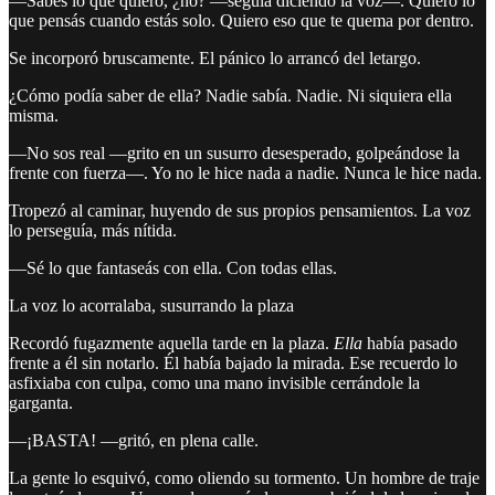
—Sabés lo que quiero, ¿no? —seguía diciendo la voz—. Quiero lo
que pensás cuando estás solo. Quiero eso que te quema por dentro.
Se incorporó bruscamente. El pánico lo arrancó del letargo.
¿Cómo podía saber de ella? Nadie sabía. Nadie. Ni siquiera ella
misma.
—No sos real —grito en un susurro desesperado, golpeándose la
frente con fuerza—. Yo no le hice nada a nadie. Nunca le hice nada.
Tropezó al caminar, huyendo de sus propios pensamientos. La voz
lo perseguía, más nítida.
—Sé lo que fantaseás con ella. Con todas ellas.
La voz lo acorralaba, susurrando la plaza
Recordó fugazmente aquella tarde en la plaza.
Ella
había pasado
frente a él sin notarlo. Él había bajado la mirada. Ese recuerdo lo
asfixiaba con culpa, como una mano invisible cerrándole la
garganta.
—¡BASTA! —gritó, en plena calle.
La gente lo esquivó, como oliendo su tormento. Un hombre de traje