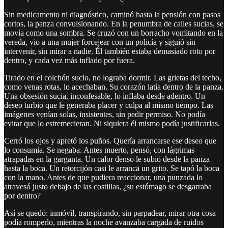
Sin medicamento ni diagnóstico, caminó hasta la pensión con pasos
cortos, la panza convulsionando. En la penumbra de calles sucias, se
movía como una sombra. Se cruzó con un borracho vomitando en la
vereda, vio a una mujer forcejear con un policía y siguió sin
intervenir, sin mirar a nadie. Él también estaba demasiado roto por
dentro, y cada vez más inflado por fuera.
Tirado en el colchón sucio, no lograba dormir. Las grietas del techo,
como venas rotas, lo acechaban. Su corazón latía dentro de la panza.
Una obsesión sucia, inconfesable, lo inflaba desde adentro. Un
deseo turbio que le generaba placer y culpa al mismo tiempo. Las
imágenes venían solas, insistentes, sin pedir permiso. No podía
evitar que lo estremecieran. Ni siquiera él mismo podía justificarlas.
Cerró los ojos y apretó los puños. Quería arrancarse ese deseo que
lo consumía. Se negaba. Antes muerto, pensó, con lágrimas
atrapadas en la garganta. Un calor denso le subió desde la panza
hasta la boca. Un retorcijón casi le arranca un grito. Se tapó la boca
con la mano. Antes de que pudiera reaccionar, una punzada lo
atravesó justo debajo de las costillas, ¿su estómago se desgarraba
por dentro?
Así se quedó: inmóvil, transpirando, sin parpadear, mirar otra cosa
podía romperlo, mientras la noche avanzaba cargada de ruidos