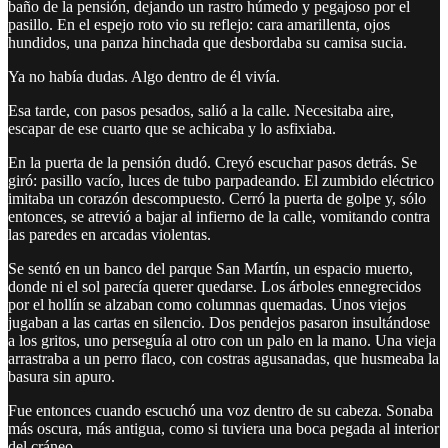
baño de la pensión, dejando un rastro húmedo y pegajoso por el
pasillo. En el espejo roto vio su reflejo: cara amarillenta, ojos
hundidos, una panza hinchada que desbordaba su camisa sucia.
Ya no había dudas. Algo dentro de él vivía.
Esa tarde, con pasos pesados, salió a la calle. Necesitaba aire,
escapar de ese cuarto que se achicaba y lo asfixiaba.
En la puerta de la pensión dudó. Creyó escuchar pasos detrás. Se
giró: pasillo vacío, luces de tubo parpadeando. El zumbido eléctrico
imitaba un corazón descompuesto. Cerró la puerta de golpe y, sólo
entonces, se atrevió a bajar al infierno de la calle, vomitando contra
las paredes en arcadas violentas.
Se sentó en un banco del parque San Martín, un espacio muerto,
donde ni el sol parecía querer quedarse. Los árboles ennegrecidos
por el hollín se alzaban como columnas quemadas. Unos viejos
jugaban a las cartas en silencio. Dos pendejos pasaron insultándose
a los gritos, uno perseguía al otro con un palo en la mano. Una vieja
arrastraba a un perro flaco, con costras agusanadas, que husmeaba la
basura sin apuro.
Fue entonces cuando escuchó una voz dentro de su cabeza. Sonaba
más oscura, más antigua, como si tuviera una boca pegada al interior
del cráneo.