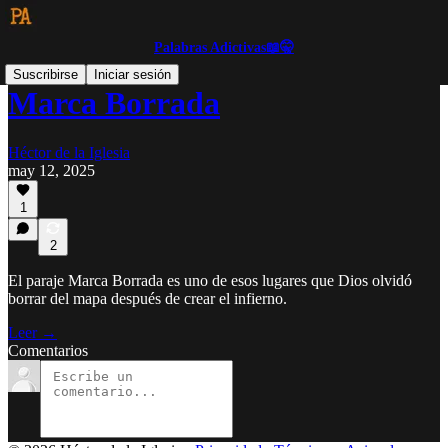
Palabras Adictivas📖🤫
Suscribirse
Iniciar sesión
Marca Borrada
Héctor de la Iglesia
may 12, 2025
1
2
El paraje Marca Borrada es uno de esos lugares que Dios olvidó
borrar del mapa después de crear el infierno.
Leer →
Comentarios